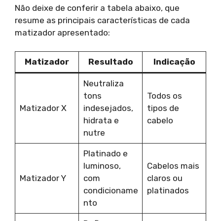
Não deixe de conferir a tabela abaixo, que
resume as principais características de cada
matizador apresentado:
Matizador
Resultado
Indicação
Neutraliza
tons
Todos os
Matizador X
indesejados,
tipos de
hidrata e
cabelo
nutre
Platinado e
luminoso,
Cabelos mais
Matizador Y
com
claros ou
condicioname
platinados
nto