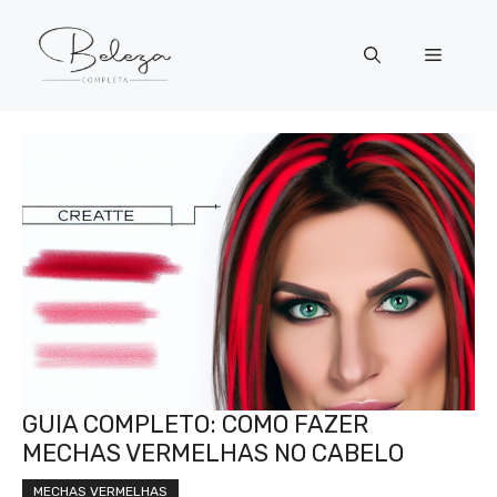
Pular
para
Menu
o
conteúdo
GUIA COMPLETO: COMO FAZER
MECHAS VERMELHAS NO CABELO
MECHAS VERMELHAS