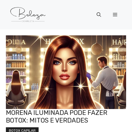
Pular
para
Menu
o
conteúdo
MORENA ILUMINADA PODE FAZER
BOTOX: MITOS E VERDADES
BOTOX CAPILAR