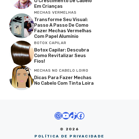
O Crescimento De Cabelo
Em Crianças
MECHAS VERMELHAS
Transforme Seu Visual:
Passo A Passo De Como
Fazer Mechas Vermelhas
Com Papel Alumínio
BOTOX CAPILAR
Botox Capilar: Descubra
Como Revitalizar Seus
Fios!
MECHAS NO CABELO LOIRO
Dicas Para Fazer Mechas
No Cabelo Com Tinta Loira
Instagram
Youtube
TikTok
Facebook
© 2026
POLÍTICA DE PRIVACIDADE