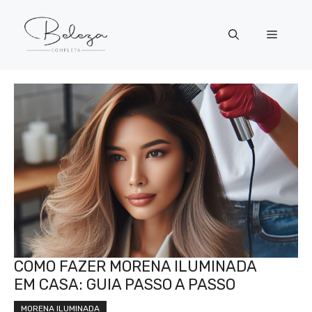
Pular
para
Menu
o
conteúdo
COMO FAZER MORENA ILUMINADA
EM CASA: GUIA PASSO A PASSO
MORENA ILUMINADA