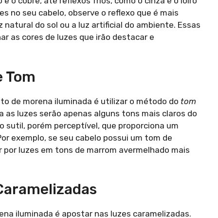
 o cobre, até reflexos frios, como o cinza e o loiro
es no seu cabelo, observe o reflexo que é mais
 natural do sol ou a luz artificial do ambiente. Essas
r as cores de luzes que irão destacar e
e Tom
to de morena iluminada é utilizar o método do
tom
ra as luzes serão apenas alguns tons mais claros do
o sutil, porém perceptível, que proporciona um
Por exemplo, se seu cabelo possui um tom de
r por luzes em tons de marrom avermelhado mais
Caramelizadas
rena iluminada é apostar nas luzes caramelizadas.